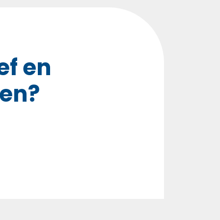
ef en
oen?